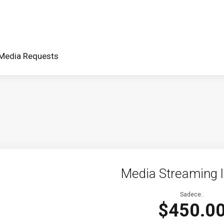
Media Requests
Media Streaming l
Sadece..
$450.0