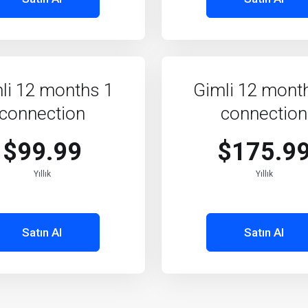
li 12 months 1
Gimli 12 mont
connection
connection
$99.99
$175.9
Yıllık
Yıllık
Satın Al
Satın Al