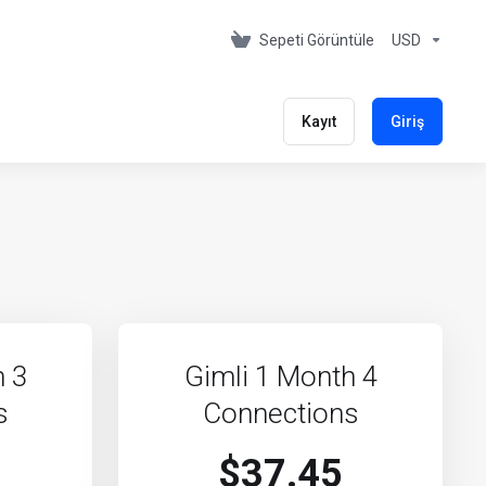
Sepeti Görüntüle
USD
Kayıt
Giriş
h 3
Gimli 1 Month 4
s
Connections
$37.45