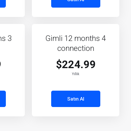
hs 3
Gimli 12 months 4
connection
9
$224.99
Yıllık
Satın Al