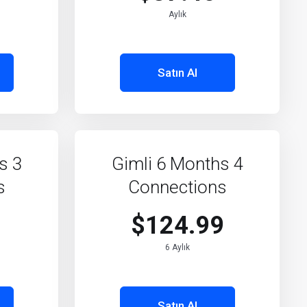
Aylık
Satın Al
s 3
Gimli 6 Months 4
s
Connections
$124.99
6 Aylık
Satın Al