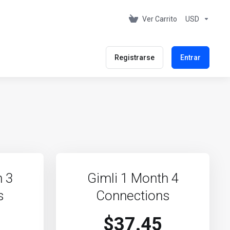
Ver Carrito
USD
Registrarse
Entrar
h 3
Gimli 1 Month 4
s
Connections
$37.45