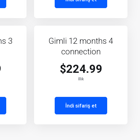
hs 3
Gimli 12 months 4
connection
9
$224.99
İllik
İndi sifariş et