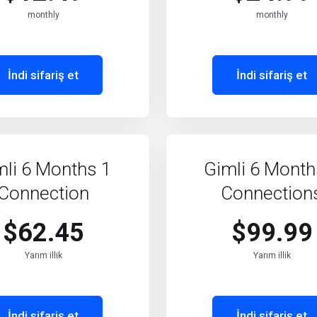
monthly
monthly
İndi sifariş et
İndi sifariş et
mli 6 Months 1
Gimli 6 Month
Connection
Connection
$62.45
$99.99
Yarım illik
Yarım illik
İndi sifariş et
İndi sifariş et