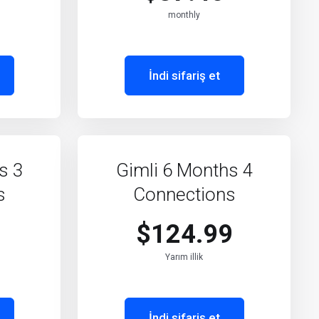
monthly
İndi sifariş et
s 3
Gimli 6 Months 4
s
Connections
$124.99
Yarım illik
İndi sifariş et