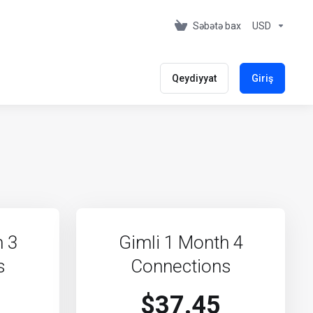
Səbətə bax
USD
Qeydiyyat
Giriş
h 3
Gimli 1 Month 4
s
Connections
$37.45