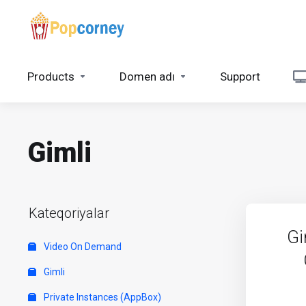
Products
Domen adı
Support
Gimli
Kateqoriyalar
Gi
Video On Demand
Gimli
Private Instances (AppBox)